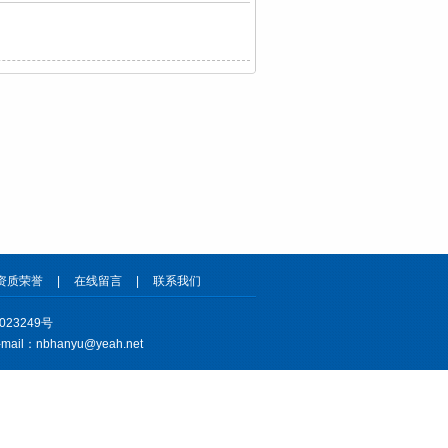
资质荣誉
|
在线留言
|
联系我们
023249号
l：nbhanyu@yeah.net